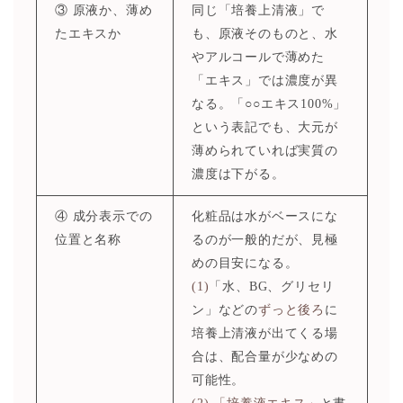
③ 原液か、薄め
同じ「培養上清液」で
たエキスか
も、原液そのものと、水
やアルコールで薄めた
「エキス」では濃度が異
なる。「○○エキス100%」
という表記でも、大元が
薄められていれば実質の
濃度は下がる。
④ 成分表示での
化粧品は水がベースにな
位置と名称
るのが一般的だが、見極
めの目安になる。
(1)
「水、BG、グリセリ
ン」などの
ずっと後ろ
に
培養上清液が出てくる場
合は、配合量が少なめの
可能性。