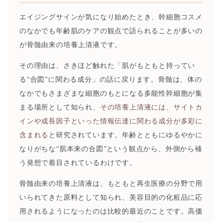
エイジングサインが気になり始めたとき、幹細胞コスメ
のなかでも年齢肌のケアの観点で語られることが多いの
が骨髄由来の培養上清液です。
その理由は、さきほど触れた「肌がもともと持ってい
る“合図”に関わる成分」の話に戻ります。骨髄は、体の
なかでもさまざまな細胞のもとになる多能性幹細胞が集
まる場所として知られ、
その培養上清液には、サイトカ
インや成長因子といった情報伝達に関わる成分が多彩に
含まれる
と研究されています。年齢とともにゆるやかに
なりがちな“肌本来の合図”という観点から、外側から補
う発想で着目されているわけです。
骨髄由来の培養上清液は、もともと再生医療の分野で用
いられてきた原料として知られ、美容目的の化粧品に応
用されるようになったのは比較的最近のことです。高価