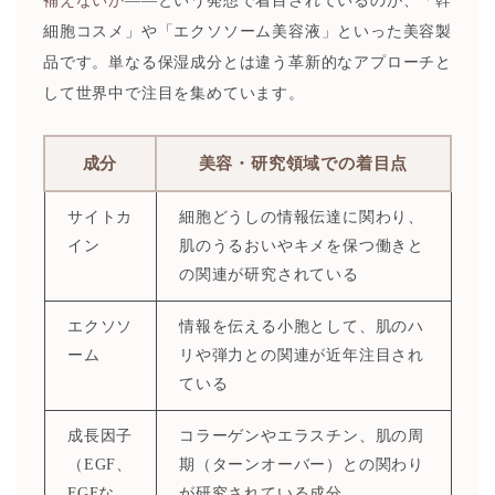
補えないか
——という発想で着目されているのが、「幹
細胞コスメ」や「エクソソーム美容液」といった美容製
品です。単なる保湿成分とは違う革新的なアプローチと
して世界中で注目を集めています。
成分
美容・研究領域での着目点
サイトカ
細胞どうしの情報伝達に関わり、
イン
肌のうるおいやキメを保つ働きと
の関連が研究されている
エクソソ
情報を伝える小胞として、肌のハ
ーム
リや弾力との関連が近年注目され
ている
成長因子
コラーゲンやエラスチン、肌の周
（EGF、
期（ターンオーバー）との関わり
FGFな
が研究されている成分