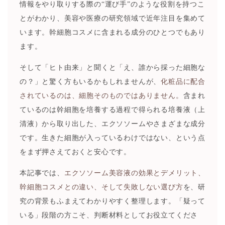
情報をやり取りする際の“運び手”のような役割を持つこ
とがわかり、美容や医療の研究領域で近年注目を集めて
います。幹細胞コスメに含まれる成分のひとつでもあり
ます。
そして「ヒト由来」と聞くと「え、誰から採った細胞な
の？」と驚く方もいるかもしれませんが、
化粧品に配合
されているのは、細胞そのものではありません。
含まれ
ているのは幹細胞を培養する過程で得られる培養液（上
清液）から取り出した、エクソソームやさまざまな成分
です。生きた細胞が入っているわけではない、という点
をまず押さえておくと安心です。
本記事では、
エクソソーム美容液の効果とデメリット、
幹細胞コスメとの違い、そして失敗しない選び方
を、研
究の背景もふまえてわかりやすく整理します。「疑って
いる」段階の方こそ、判断材料としてお役立てくださ