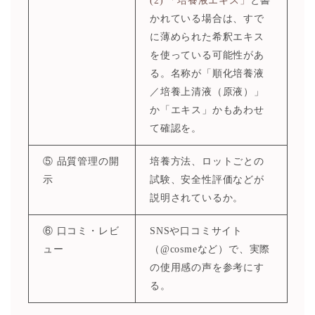
(2)
「培養液エキス」
と書
かれている場合は、すで
に薄められた希釈エキス
を使っている可能性があ
る。名称が「順化培養液
／培養上清液（原液）」
か「エキス」かもあわせ
て確認を。
⑤ 品質管理の開
培養方法、ロットごとの
示
試験、安全性評価などが
説明されているか。
⑥ 口コミ・レビ
SNSや口コミサイト
ュー
（@cosmeなど）で、実際
の使用感の声を参考にす
る。