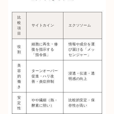
比
較
サイトカイン
エクソソーム
項
目
細胞に再生・修
情報や成分を運
役
復を指示する
び届ける「メッ
割
「指令係」
センジャー」
美
容
ターンオーバー
浸透・伝達・透
的
促進・ハリ改
明感の向上
働
善・炎症抑制
き
安
やや繊細（熱・
比較的安定・保
定
酵素に弱い）
存性が高い
性